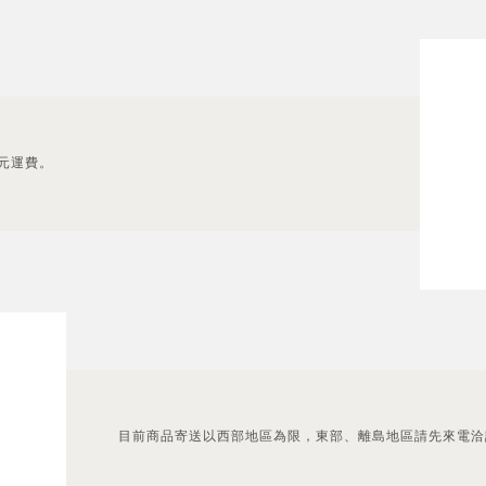
0元運費。
目前商品寄送以西部地區為限，東部、離島地區請先來電洽詢運費