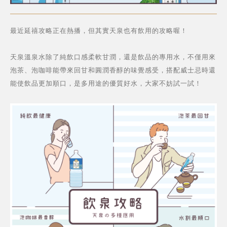
最近延禧攻略正在熱播，但其實天泉也有飲用的攻略喔！
天泉溫泉水除了純飲口感柔軟甘潤，還是飲品的專用水，不僅用來
泡茶、泡咖啡能帶來回甘和圓潤香醇的味覺感受，搭配威士忌時還
能使飲品更加順口，是多用途的優質好水，大家不妨試一試！