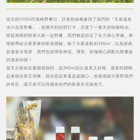
這次的VOGUE風格野餐日，許多粉絲都參與了我們的『天泉溫泉
水の花漾野餐』，從聊天到拍照打卡，共度了一整天的快樂時光。
而從籌辦到陪著大家一起野餐，我們都是卯足了全力用心準備，希
望能帶給大家更棒的飲泉體驗，除了大家喜歡的345ml，以及經典
款溫泉冷泡茶，我們也採用洛神花、薄荷、玫瑰精心調配出限量版
的溫泉特調！
當天大家的反應都很熱烈，說345ml設計超美又好喝、溫泉特調喝
起來很自然又清爽，現在想起來還是超開心，也很感謝大家對我們
的肯定，讓天泉可以持續為你們的飲泉生活做努力。